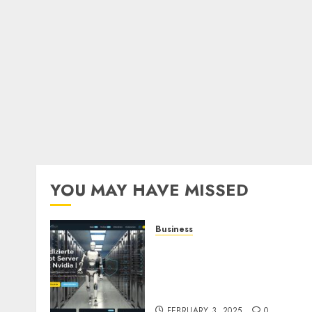
YOU MAY HAVE MISSED
Business
Günstige Windows oder
Linux dedizierte Root-
Server Systeme mit
garantierter Verfügbarkei
FEBRUARY 3, 2025
0