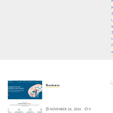
M
3
L
I
3
F
d
Business
Full-Service-Agentur für
Online-Marketing: Alles aus
einer Hand für Ihren Erfolg
t
NOVEMBER 26, 2024
0