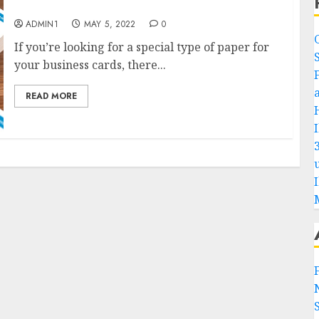
Special Types of Paper For Business Cards
ADMIN1
MAY 5, 2022
0
If you’re looking for a special type of paper for
your business cards, there...
READ MORE