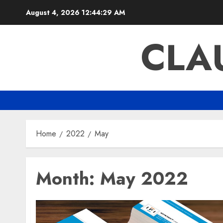
Skip
August 4, 2026
12:44:30 AM
to
content
CLA
Home
2022
May
Month:
May 2022