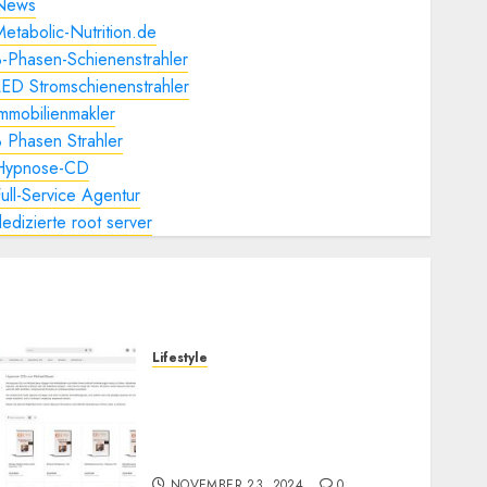
News
etabolic-Nutrition.de
-Phasen-Schienenstrahler
ED Stromschienenstrahler
mmobilienmakler
 Phasen Strahler
Hypnose-CD
ull-Service Agentur
edizierte root server
Lifestyle
Hypnose-CD-Shop:
Hochwertige Hypnose-CDs
für Ihre persönliche
Entwicklung
NOVEMBER 23, 2024
0